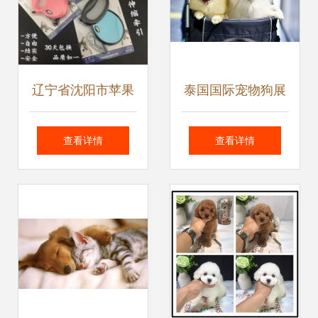
辽宁省沈阳市苹果
泰国国际宠物狗展
宠物用品厂 专业宠
一个被忽视的市场
查看详情
查看详情
物牵引绳与宠物服
与一场不容错过的
务的信赖之选
顶级盛会