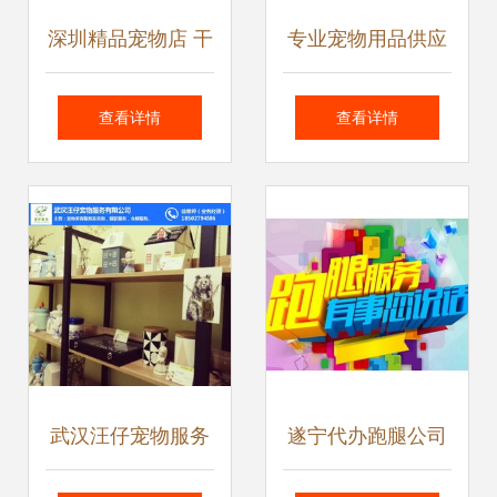
深圳精品宠物店 干
专业宠物用品供应
净卫生、服务贴
商 大量提供宠物
查看详情
查看详情
心、价格亲人的理
窝、宠物垫等爱宠
想之选
用品，详询狗垫
HMC10009价格、
厂家与图片
武汉汪仔宠物服务
遂宁代办跑腿公司