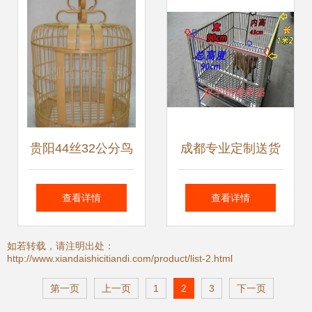
务
析
贵阳44丝32公分鸟
成都专业定制送货
笼批发指南 型号
上门不锈钢狗笼与
查看详情
查看详情
L010价格、厂家与
宠物用品服务
如若转载，请注明出处：
http://www.xiandaishicitiandi.com/product/list-2.html
选购要点
第一页
上一页
1
2
3
下一页