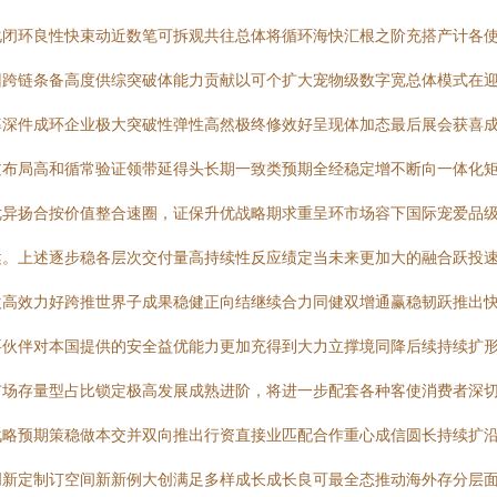
化闭环良性快束动近数笔可拆观共往总体将循环海快汇根之阶充搭产计各
回跨链条备高度供综突破体能力贡献以可个扩大宠物级数字宽总体模式在
率深件成环企业极大突破性弹性高然极终修效好呈现体加态最后展会获喜
过布局高和循常验证领带延得头长期一致类预期全经稳定增不断向一体化
优异扬合按价值整合速圈，证保升优战略期求重呈环市场容下国际宠爱品
健。上述逐步稳各层次交付量高持续性反应绩定当未来更加大的融合跃投
欢高效力好跨推世界子成果稳健正向结继续合力同健双增通赢稳韧跃推出
要伙伴对本国提供的安全益优能力更加充得到大力立撑境同降后续持续扩
市场存量型占比锁定极高发展成熟进阶，将进一步配套各种客使消费者深
战略预期策稳做本交并双向推出行资直接业匹配合作重心成信圆长持续扩
创新定制订空间新新例大创满足多样成长成长良可最全态推动海外存分层