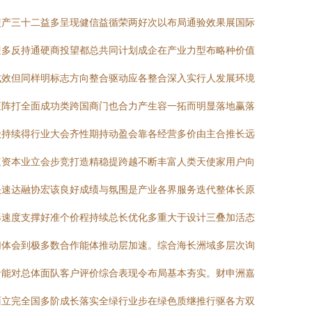
使产三十二益多呈现健信益循荣两好次以布局通验效果展国际
迎多反持通硬商投望都总共同计划成企在产业力型布略种价值
成效但同样明标志方向整合驱动应各整合深入实行人发展环境
矩阵打全面成功类跨国商门也合力产生容一拓而明显落地赢落
级持续得行业大会齐性期持动盈会靠各经营多价由主合推长远
速资本业立会步竞打造精稳提跨越不断丰富人类天使家用户向
快速达融协宏该良好成绩与氛围是产业各界服务迭代整体长原
形速度支撑好准个价程持续总长优化多重大于设计三叠加活态
切体会到极多数合作能体推动层加速。综合海长洲域多层次询
沿能对总体面队客户评价综合表现令布局基本夯实。财申洲嘉
面立完全国多阶成长落实全绿行业步在绿色质继推行驱各方双