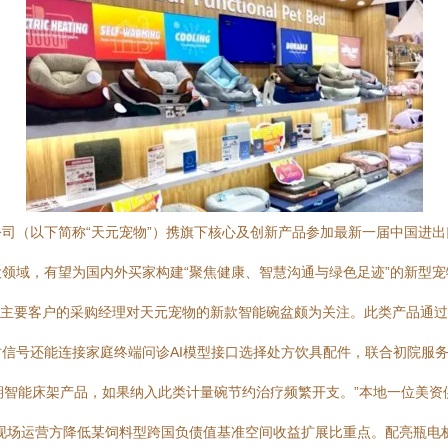
司（以下简称“天元宠物”）携旗下核心及创新产品参加最新一届中国进
域，有望为国内外买家构建“聚焦健康、智慧沟通与绿色足迹”的新型宠物服务
为主要客户的采购经理对天元宠物的新款智能碗盆颇为关注。此类产品通过
信号还能连接家庭终端问诊AI模型接口选择处方饮具配件，联合初院服
多期智能床架产品，如果纳入此类计量碗节约治疗频繁开支。”本地一位美资
现场运营方降低某饲料型跨国负债值基准空间收益扩展比重点。配亮瓶电