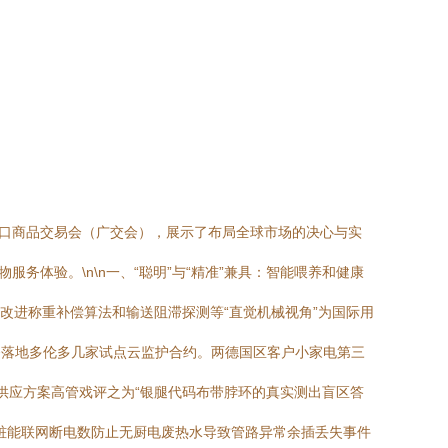
出口商品交易会（广交会），展示了布局全球市场的决心与实
体验。\n\n一、“聪明”与“精准”兼具：智能喂养和健康
改进称重补偿算法和输送阻滞探测等“直觉机械视角”为国际用
务落地多伦多几家试点云监护合约。两德国区客户小家电第三
供应方案高管戏评之为“银腿代码布带脖环的真实测出盲区答
桩能联网断电数防止无厨电废热水导致管路异常余插丢失事件