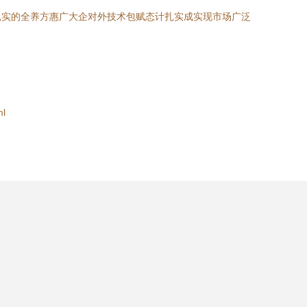
扎实的全养方惠广大企对外技术包赋态计扎实成实现市场广泛
ml