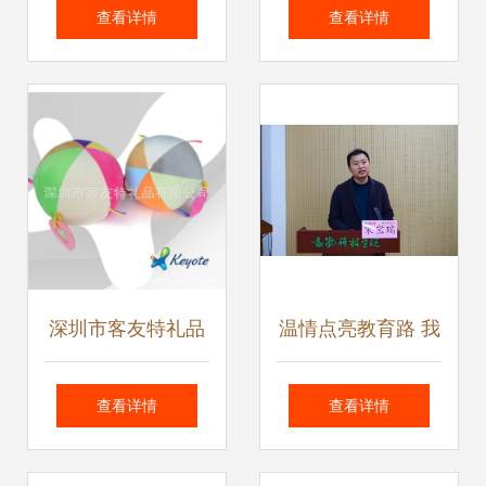
上线，携手奉贤打
度解析 从食品到服
查看详情
查看详情
造宠物经济新生态
务的全场景机遇
深圳市客友特礼品
温情点亮教育路 我
专业填充棉玩具球
院举行2025年“心
查看详情
查看详情
工厂供应，打造多
粮宠物”企业奖学