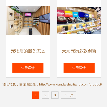
场景毛绒球类产品
金、奖教金颁发仪
式
宠物店的服务怎么
天元宠物多款创新
才算得上极致？
产品亮相广交会 加
查看详情
查看详情
速布局国际宠物服
如若转载，请注明出处：http://www.xiandaishicitiandi.com/product/
务新赛道
1
2
3
下一页